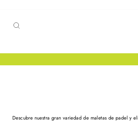
Ir
directamente
al
BUSCAR
contenido
Descubre nuestra gran variedad de maletas de padel y el