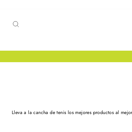
Ir
directamente
al
BUSCAR
contenido
Lleva a la cancha de tenis los mejores productos al mejo