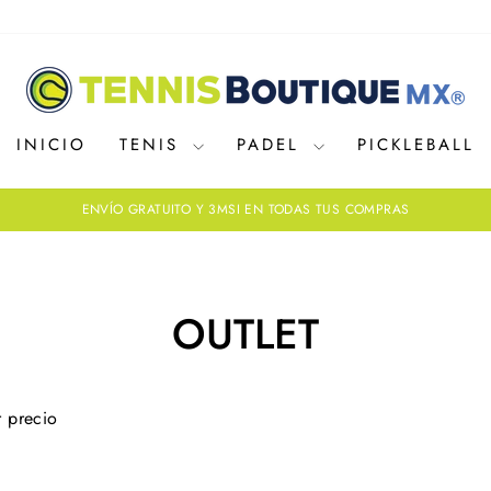
INICIO
TENIS
PADEL
PICKLEBALL
ENVÍO GRATUITO Y 3MSI EN TODAS TUS COMPRAS
diapositivas
pausa
OUTLET
r precio