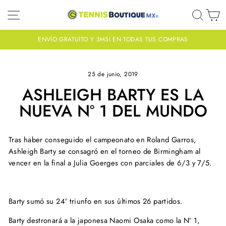
Ir
NAVEGACIÓN
BUS
C
directamente
al
contenido
ENVÍO GRATUITO Y 3MSI EN TODAS TUS COMPRAS
diapositivas
pausa
25 de junio, 2019
ASHLEIGH BARTY ES LA
NUEVA Nº 1 DEL MUNDO
Tras haber conseguido el campeonato en Roland Garros,
Ashleigh Barty se consagró en el torneo de Birmingham al
vencer en la final a Julia Goerges con parciales de 6/3 y 7/5.
Barty sumó su 24° triunfo en sus últimos 26 partidos.
Barty destronará a la japonesa Naomi Osaka como la Nº 1,