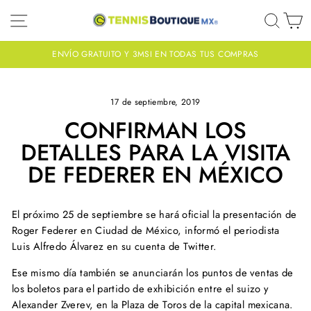
Ir
NAVEGACIÓN
BUS
C
directamente
al
contenido
ENVÍO GRATUITO Y 3MSI EN TODAS TUS COMPRAS
diapositivas
pausa
17 de septiembre, 2019
CONFIRMAN LOS
DETALLES PARA LA VISITA
DE FEDERER EN MÉXICO
El próximo 25 de septiembre se hará oficial la presentación de
Roger Federer en Ciudad de México, informó el periodista
Luis Alfredo Álvarez en su cuenta de Twitter.
Ese mismo día también se anunciarán los puntos de ventas de
los boletos para el partido de exhibición entre el suizo y
Alexander Zverev, en la Plaza de Toros de la capital mexicana.