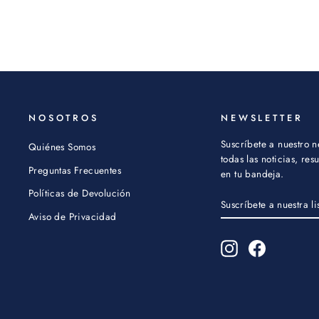
NOSOTROS
NEWSLETTER
Suscríbete a nuestro n
Quiénes Somos
todas las noticias, re
Preguntas Frecuentes
en tu bandeja.
Políticas de Devolución
SUSCRÍBETE
SUSCRIBIR
A
Aviso de Privacidad
NUESTRA
LISTA
Instagram
Facebook
DE
CORREO