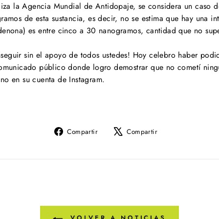
iliza la Agencia Mundial de Antidopaje, se considera un caso
ramos de esta sustancia, es decir, no se estima que hay una in
denona) es entre cinco a 30 nanogramos, cantidad que no supe
seguir sin el apoyo de todos ustedes! Hoy celebro haber podid
 comunicado público donde logro demostrar que no cometí ningú
ano en su cuenta de Instagram.
Compartir
Tuitear
Compartir
Compartir
en
en
Facebook
X
VOLVER A NOTICIAS