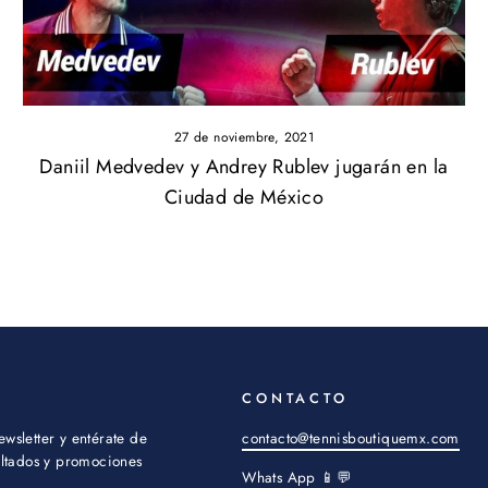
27 de noviembre, 2021
Daniil Medvedev y Andrey Rublev jugarán en la
Ciudad de México
CONTACTO
ewsletter y entérate de
contacto@tennisboutiquemx.com
sultados y promociones
Whats App
📱💬