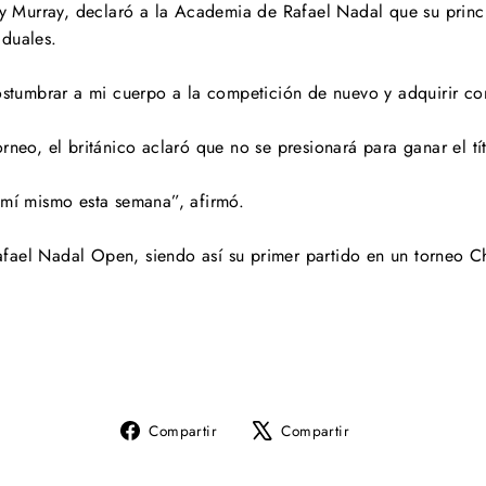
Murray, declaró a la Academia de Rafael Nadal que su princi
iduales.
costumbrar a mi cuerpo a la competición de nuevo y adquirir co
rneo, el británico aclaró que no se presionará para ganar el tít
 mí mismo esta semana”, afirmó.
fael Nadal Open, siendo así su primer partido en un torneo C
Compartir
Tuitear
Compartir
Compartir
en
en
Facebook
X