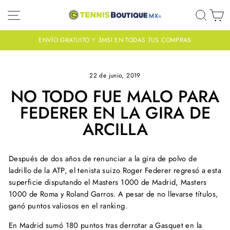
Ir
NAVEGACIÓN
BUS
C
directamente
al
contenido
ENVÍO GRATUITO Y 3MSI EN TODAS TUS COMPRAS
diapositivas
pausa
22 de junio, 2019
NO TODO FUE MALO PARA
FEDERER EN LA GIRA DE
ARCILLA
Después de dos años de renunciar a la gira de polvo de
ladrillo de la ATP, el tenista suizo Roger Federer regresó a esta
superficie disputando el Masters 1000 de Madrid, Masters
1000 de Roma y Roland Garros. A pesar de no llevarse títulos,
ganó puntos valiosos en el ranking.
En Madrid sumó 180 puntos tras derrotar a Gasquet en la