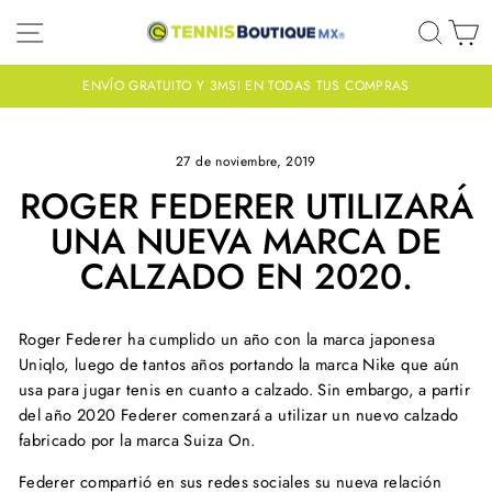
Ir
NAVEGACIÓN
BUS
C
directamente
al
contenido
ENVÍO GRATUITO Y 3MSI EN TODAS TUS COMPRAS
diapositivas
pausa
27 de noviembre, 2019
ROGER FEDERER UTILIZARÁ
UNA NUEVA MARCA DE
CALZADO EN 2020.
Roger Federer ha cumplido un año con la marca japonesa
Uniqlo, luego de tantos años portando la marca Nike que aún
usa para jugar tenis en cuanto a calzado. Sin embargo, a partir
del año 2020 Federer comenzará a utilizar un nuevo calzado
fabricado por la marca Suiza On.
Federer compartió en sus redes sociales su nueva relación