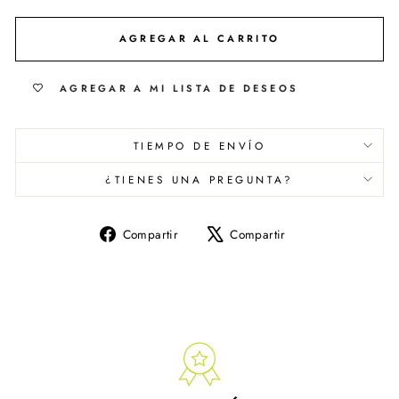
Selection will add
$ 0.00
to the price
AGREGAR AL CARRITO
AGREGAR A MI LISTA DE DESEOS
TIEMPO DE ENVÍO
¿TIENES UNA PREGUNTA?
Compartir
Tuitear
Compartir
Compartir
en
en
Facebook
X