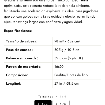
Gracias a su renovado diseño de marco con geometría
optimizada, esta raqueta reduce la resistencia al viento,
facilitando una aceleración explosiva. Es ideal para jugadores
que aplican golpes con alta velocidad y efecto, permitiendo
ejecutar swings largos con confianza y agresividad.
Especificaciones:
Tamaño de cabeza:
98 in² / 632 cm²
Peso sin cuerda:
305 g / 10.8 oz
Balance sin cuerda:
32.5 cm (6 pts HL)
Patron de encordado:
16x20
Composición:
Grafito/Fibras de lino
Longitud:
27 in / 68.5 cm
Tamaño:
4 1/4
4 1/4
4 3/8