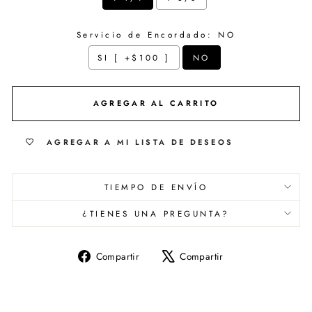
Servicio de Encordado:
NO
SI [ +$100 ]
NO
Selection will add
$ 0.00
to the price
AGREGAR AL CARRITO
AGREGAR A MI LISTA DE DESEOS
TIEMPO DE ENVÍO
¿TIENES UNA PREGUNTA?
Compartir
Tuitear
Compartir
Compartir
en
en
Facebook
X