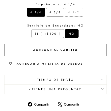
Empuñadura:
4 1/4
4 1/4
4 3/8
4 1/2
Servicio de Encordado:
NO
SI [ +$100 ]
NO
Selection will add
$ 0.00
to the price
AGREGAR AL CARRITO
AGREGAR A MI LISTA DE DESEOS
TIEMPO DE ENVÍO
¿TIENES UNA PREGUNTA?
Compartir
Tuitear
Compartir
Compartir
en
en