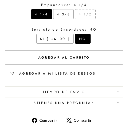
Empuñadura:
4 1/4
4 1/4
4 3/8
4 1/2
Servicio de Encordado:
NO
SI [ +$100 ]
NO
Selection will add
$ 0.00
to the price
AGREGAR AL CARRITO
AGREGAR A MI LISTA DE DESEOS
TIEMPO DE ENVÍO
¿TIENES UNA PREGUNTA?
Compartir
Tuitear
Compartir
Compartir
en
en