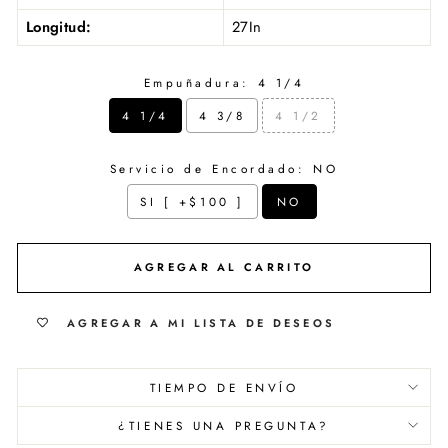
Longitud:
27In
Empuñadura:
4 1/4
4 1/4
4 3/8
4 1/2
Servicio de Encordado:
NO
SI [ +$100 ]
NO
Selection will add
$ 0.00
to the price
AGREGAR AL CARRITO
AGREGAR A MI LISTA DE DESEOS
TIEMPO DE ENVÍO
¿TIENES UNA PREGUNTA?