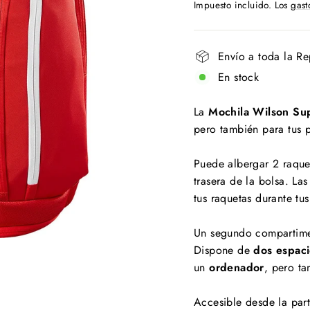
habitual
Impuesto incluido. Los
gast
Envío a toda la R
En stock
La
Mochila Wilson Su
pero también para tus p
Puede albergar 2 raque
trasera de la bolsa. La
tus raquetas durante tu
Un segundo compartimen
Dispone de
dos espaci
un
ordenador
, pero ta
Accesible desde la part