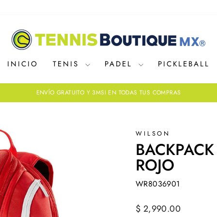
INICIO
TENIS
PADEL
PICKLEBALL
ENVÍO GRATUITO Y 3MSI EN TODAS TUS COMPRAS
diapositivas
pausa
WILSON
BACKPACK
ROJO
WR8036901
Precio
$ 2,990.00