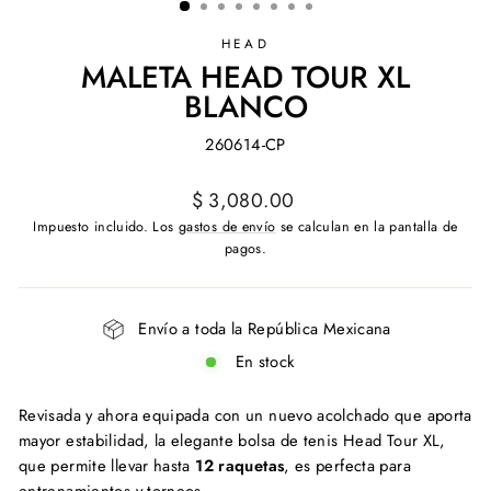
HEAD
MALETA HEAD TOUR XL
BLANCO
260614-CP
Precio
$ 3,080.00
habitual
Impuesto incluido. Los
gastos de envío
se calculan en la pantalla de
pagos.
Envío a toda la República Mexicana
En stock
Revisada y ahora equipada con un nuevo acolchado que aporta
mayor estabilidad, la elegante bolsa de tenis Head Tour XL,
que permite llevar hasta
12 raquetas
, es perfecta para
entrenamientos y torneos.