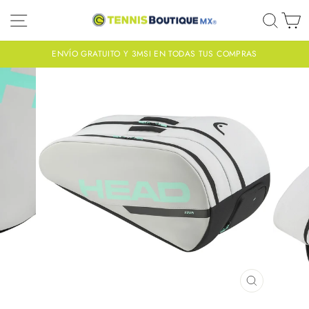
Ir
NAVEGACIÓN
BUS
C
directamente
al
contenido
ENVÍO GRATUITO Y 3MSI EN TODAS TUS COMPRAS
diapositivas
pausa
CERRAR
(ESC)