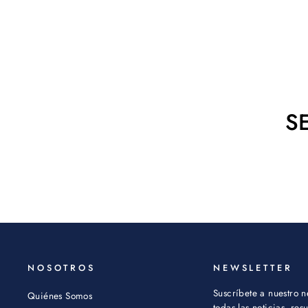
TECNIFIBRE
$ 4,900.00
S
NOSOTROS
NEWSLETTER
Suscríbete a nuestro n
Quiénes Somos
todas las noticias, re