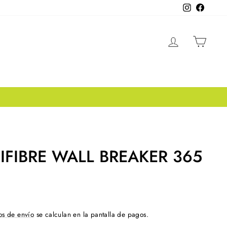
Instagram
Facebo
INGRESA
CAR
IFIBRE WALL BREAKER 365
os de envío
se calculan en la pantalla de pagos.