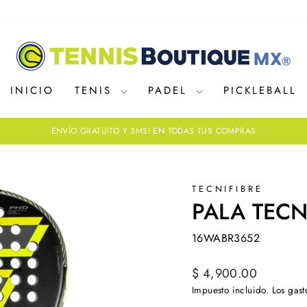
INICIO
TENIS
PADEL
PICKLEBALL
ENVÍO GRATUITO Y 3MSI EN TODAS TUS COMPRAS
diapositivas
pausa
TECNIFIBRE
PALA TECN
16WABR3652
Precio
$ 4,900.00
habitual
Impuesto incluido. Los
gast