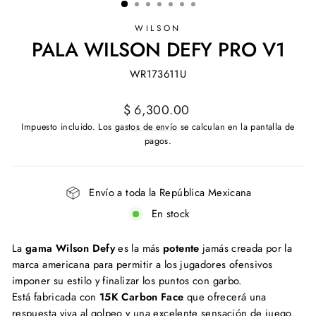
WILSON
PALA WILSON DEFY PRO V1
WR173611U
Precio
$ 6,300.00
habitual
Impuesto incluido. Los
gastos de envío
se calculan en la pantalla de
pagos.
Envío a toda la República Mexicana
En stock
La
gama Wilson Defy
es la más
potente
jamás creada por la
marca americana para permitir a los jugadores ofensivos
imponer su estilo y finalizar los puntos con garbo.
Está fabricada con
15K Carbon Face
que ofrecerá una
respuesta viva al golpeo y una excelente sensación de juego.