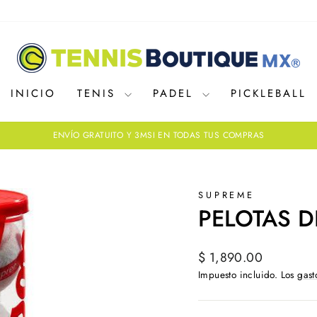
INICIO
TENIS
PADEL
PICKLEBALL
ENVÍO GRATUITO Y 3MSI EN TODAS TUS COMPRAS
diapositivas
pausa
SUPREME
PELOTAS D
Precio
$ 1,890.00
habitual
Impuesto incluido. Los
gast