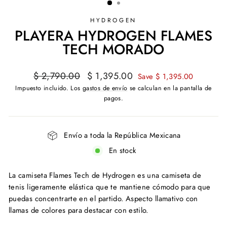
HYDROGEN
PLAYERA HYDROGEN FLAMES
TECH MORADO
Precio
Precio
$ 2,790.00
$ 1,395.00
Save $ 1,395.00
habitual
de
Impuesto incluido. Los
gastos de envío
se calculan en la pantalla de
oferta
pagos.
Envío a toda la República Mexicana
En stock
La camiseta Flames Tech de Hydrogen es una camiseta de
tenis ligeramente elástica que te mantiene cómodo para que
puedas concentrarte en el partido.
Aspecto llamativo con
llamas de colores para destacar con estilo.