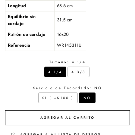
Longitud
68.6 cm
Equilibrio sin
31.5 cm
cordaje
Patrón de cordaje
16x20
Referencia
WR145311U
Tamaño:
4 1/4
4 1/4
4 3/8
Servicio de Encordado:
NO
SI [ +$100 ]
NO
Selection will add
$ 0.00
to the price
AGREGAR AL CARRITO
AGREGAR A MI LISTA DE DESEOS