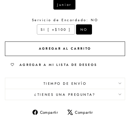
Junior
Servicio de Encordado:
NO
SI [ +$100 ]
NO
Selection will add
$ 0.00
to the price
AGREGAR AL CARRITO
AGREGAR A MI LISTA DE DESEOS
TIEMPO DE ENVÍO
¿TIENES UNA PREGUNTA?
Compartir
Tuitear
Compartir
Compartir
en
en
Facebook
X