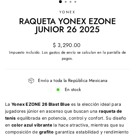
YONEX
RAQUETA YONEX EZONE
JUNIOR 26 2025
Precio
$ 3,290.00
habitual
Impuesto incluido. Los
gastos de envío
se calculan en la pantalla de
pagos.
Envío a toda la República Mexicana
En stock
La
Yonex EZONE 26 Blast Blue
es la elección ideal para
jugadores júnior en ascenso que buscan una
raqueta de
tenis
equilibrada en potencia, control y confort. Su diseño
en
color azul vibrante
la hace atractiva, mientras que su
composición de
grafito
garantiza estabilidad y rendimiento