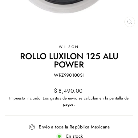
CE
(ES
WILSON
ROLLO LUXILON 125 ALU
POWER
WRZ990100SI
Precio
$ 8,490.00
habitual
Impuesto incluido. Los
gastos de envío
se calculan en la pantalla de
pagos.
Envío a toda la República Mexicana
En stock