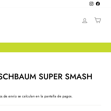
Instagram
Facebo
INGRESA
CAR
RSCHBAUM SUPER SMASH
os de envío
se calculan en la pantalla de pagos.