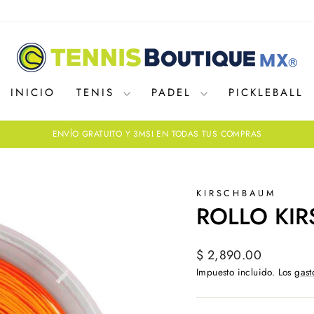
INICIO
TENIS
PADEL
PICKLEBALL
ENVÍO GRATUITO Y 3MSI EN TODAS TUS COMPRAS
diapositivas
pausa
KIRSCHBAUM
ROLLO KI
Precio
$ 2,890.00
habitual
Impuesto incluido. Los
gast