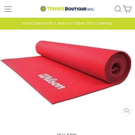
Ir
NAVEGACIÓN
BUS
C
directamente
al
contenido
ENVÍO GRATUITO Y 3MSI EN TODAS TUS COMPRAS
diapositivas
pausa
CE
(ES
WILSON